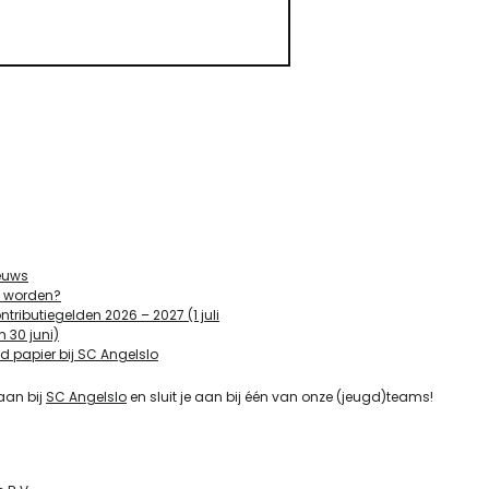
euws
d worden?
ntributiegelden 2026 – 2027 (1 juli
m 30 juni)
d papier bij SC Angelslo
aan bij
SC Angelslo
en sluit je aan bij één van onze (jeugd)teams!