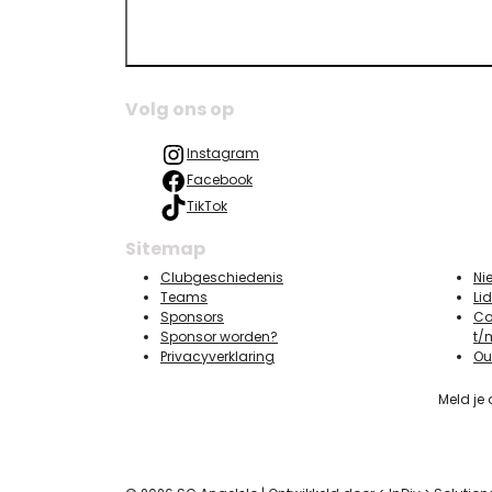
Volg ons op
Instagram
Facebook
TikTok
Sitemap
Clubgeschiedenis
Ni
Teams
Li
Sponsors
Co
Sponsor worden?
t/
Privacyverklaring
Ou
Meld je 