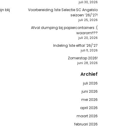
juli 30, 2026
n blij
Voorbereiding 1ste Selectie SC Angelslo
seizoen ’26/’27!
juli 25, 2026
Afval dumping bij papiercontainers :(
waarom!!??
juli 20, 2026
Indeling 1ste elftal ’26/’27
juli 11, 2026
Zomerstop 2026!
juni 28, 2026
Archief
juli 2026
juni 2026
mei 2026
april 2026
maart 2026
februari 2026