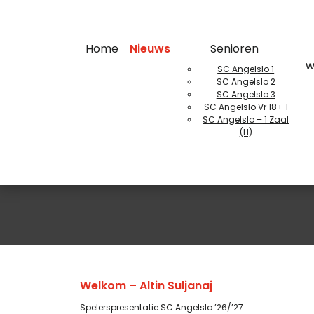
Home
Nieuws
Senioren
w
SC Angelslo 1
SC Angelslo 2
SC Angelslo 3
SC Angelslo Vr 18+ 1
SC Angelslo – 1 Zaal
(H)
Welkom – Altin Suljanaj
Spelerspresentatie SC Angelslo ’26/’27