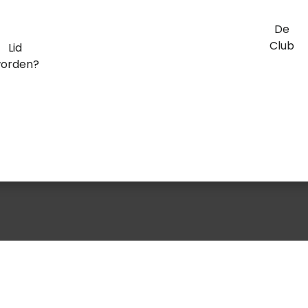
De
Club
Lid
orden?
Welkom – Altin Suljanaj