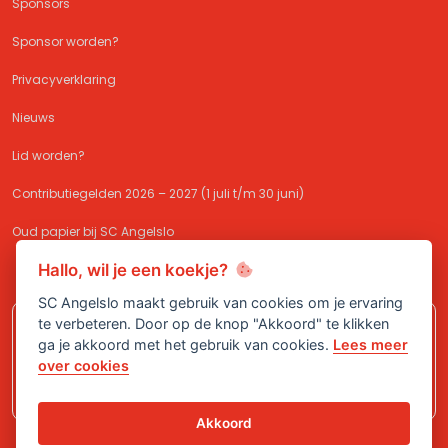
Sponsors
Sponsor worden?
Privacyverklaring
Nieuws
Lid worden?
Contributiegelden 2026 – 2027 (1 juli t/m 30 juni)
Oud papier bij SC Angelslo
Hallo, wil je een koekje?
SC Angelslo maakt gebruik van cookies om je ervaring
te verbeteren. Door op de knop "Akkoord" te klikken
Meld je aan bij
SC Angelslo
en sluit je
ga je akkoord met het gebruik van cookies.
Lees meer
aan bij één van onze (jeugd)teams!
over cookies
Akkoord