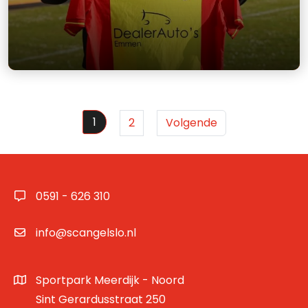
1
2
Volgende
0591 - 626 310
info@scangelslo.nl
Sportpark Meerdijk - Noord
Sint Gerardusstraat 250