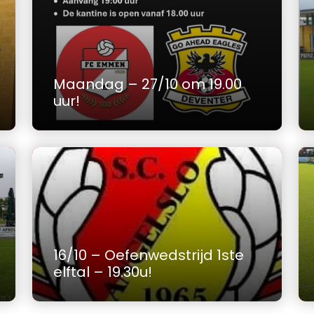
Maandag – 27/10 om 19.00
uur!
16/10 – Oefenwedstrijd 1ste
elftal – 19.30u!