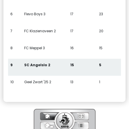
6
Flevo Boys 3
17
23
7
FC Klazienaveen 2
17
20
8
FC Meppel 3
16
15
9
SC Angelslo 2
15
5
10
Geel Zwart '25 2
13
1