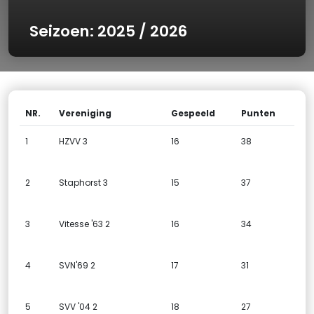
Seizoen: 2025 / 2026
NR.
Vereniging
Gespeeld
Punten
1
HZVV 3
16
38
2
Staphorst 3
15
37
3
Vitesse '63 2
16
34
4
SVN'69 2
17
31
5
SVV '04 2
18
27