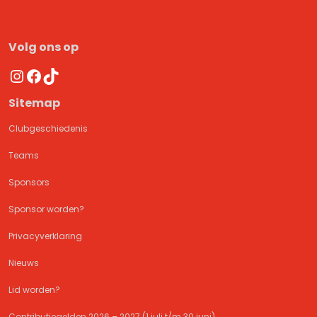
Volg ons op
Instagram
Facebook
TikTok
Sitemap
Clubgeschiedenis
Teams
Sponsors
Sponsor worden?
Privacyverklaring
Nieuws
Lid worden?
Contributiegelden 2026 – 2027 (1 juli t/m 30 juni)