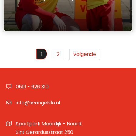
1
2
Volgende
0591 - 626 310
info@scangelslo.nl
Sportpark Meerdijk - Noord
Sint Gerardusstraat 250