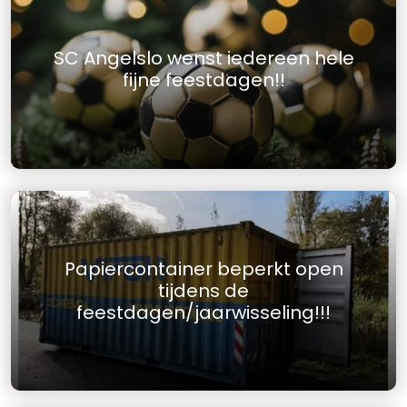
SC Angelslo wenst iedereen hele
fijne feestdagen!!
Papiercontainer beperkt open
tijdens de
feestdagen/jaarwisseling!!!