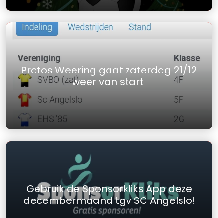
Protos Weering gaat zaterdag 21/12
weer van start!
Gebruik de Sponsorkliks App deze
decembermaand tgv SC Angelslo!