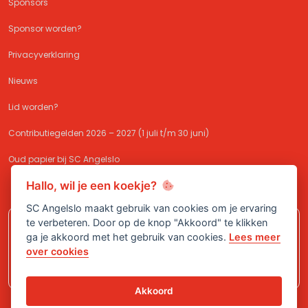
Sponsors
Sponsor worden?
Privacyverklaring
Nieuws
Lid worden?
Contributiegelden 2026 – 2027 (1 juli t/m 30 juni)
Oud papier bij SC Angelslo
Hallo, wil je een koekje?
SC Angelslo maakt gebruik van cookies om je ervaring
te verbeteren. Door op de knop "Akkoord" te klikken
Meld je aan bij
SC Angelslo
en sluit je
ga je akkoord met het gebruik van cookies.
Lees meer
aan bij één van onze (jeugd)teams!
over cookies
Akkoord