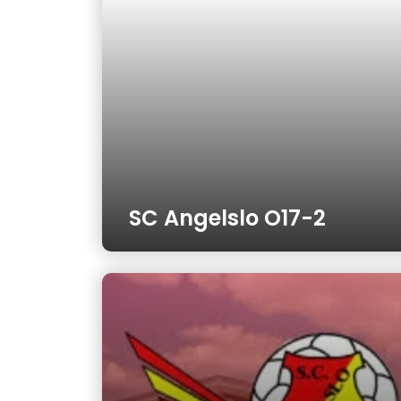
SC Angelslo O17-2