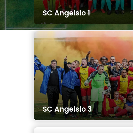
SC Angelslo 1
SC Angelslo 3