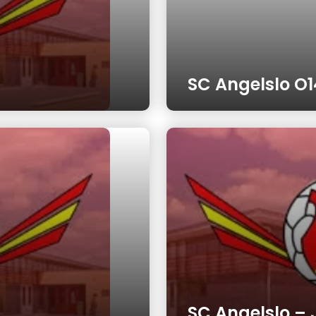
SC Angelslo O1
SC Angelslo – 