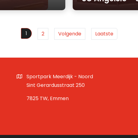
1
2
Volgende
Laatste
Sportpark Meerdijk - Noord
Sint Gerardusstraat 250
7825 TW, Emmen