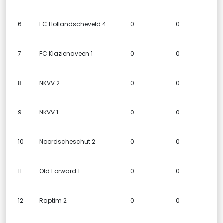
6
FC Hollandscheveld 4
0
0
7
FC Klazienaveen 1
0
0
8
NKVV 2
0
0
9
NKVV 1
0
0
10
Noordscheschut 2
0
0
11
Old Forward 1
0
0
12
Raptim 2
0
0