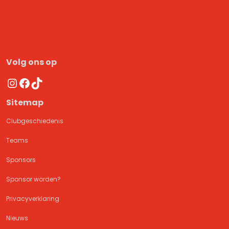
Volg ons op
Instagram
Facebook
TikTok
Sitemap
Clubgeschiedenis
Teams
Sponsors
Sponsor worden?
Privacyverklaring
Nieuws