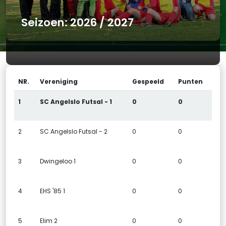
Seizoen: 2026 / 2027
NR.
Vereniging
Gespeeld
Punten
1
SC Angelslo Futsal - 1
0
0
2
SC Angelslo Futsal - 2
0
0
3
Dwingeloo 1
0
0
4
EHS '85 1
0
0
5
Elim 2
0
0