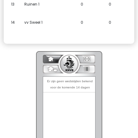
13
Ruinen 1
0
0
14
vv Sweel 1
0
0