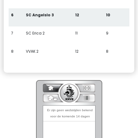
6
SC Angelslo 3
12
10
7
SC Erica 2
11
9
8
VVAK 2
12
8