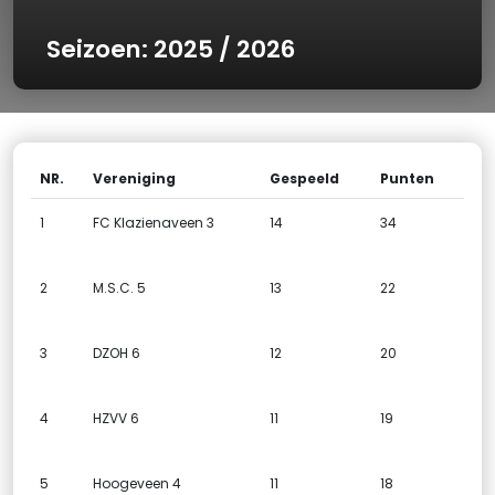
Seizoen: 2025 / 2026
NR.
Vereniging
Gespeeld
Punten
1
FC Klazienaveen 3
14
34
2
M.S.C. 5
13
22
3
DZOH 6
12
20
4
HZVV 6
11
19
5
Hoogeveen 4
11
18