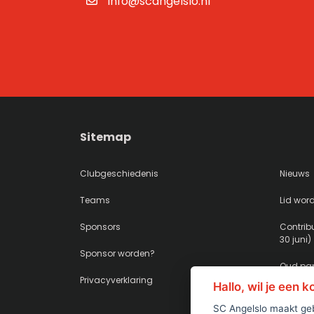
info@scangelslo.nl
Sitemap
Clubgeschiedenis
Nieuws
Teams
Lid wor
Sponsors
Contribu
30 juni)
Sponsor worden?
Oud pap
Privacyverklaring
Hallo, wil je een 
SC Angelslo maakt geb