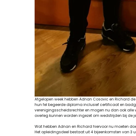
Afgelopen week hebben Adnan Cosovic en Richard de V
hun fel begeerde diploma inclusief certificaat en badge
verenigingsscheidsrechter en mogen nu dan ook alle w
overleg kunnen worden ingezet om wedstrijden bij de je
Wat hebben Adnan en Richard hiervoor nu moeten do
Het opleidingsdeel bestaat uit 4 bijeenkomsten van 3 u