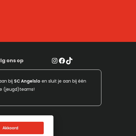
Instagram
Facebook
TikTok
lg ons op
aan bij
SC Angelslo
en sluit je aan bij één
e (jeugd)teams!
Akkoord