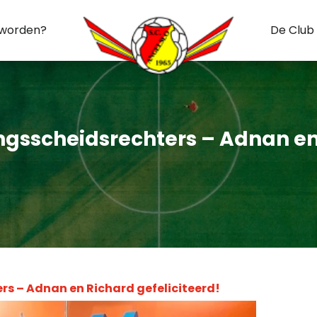
 worden?
De Club
gsscheidsrechters – Adnan en 
s – Adnan en Richard gefeliciteerd!