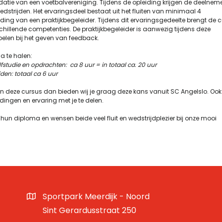
ie van een voetbalvereniging. Tijdens de opleiding krijgen de deelnem
strijden. Het ervaringsdeel bestaat uit het fluiten van minimaal 4
ding van een praktijkbegeleider. Tijdens dit ervaringsgedeelte brengt de c
verschillende competenties. De praktijkbegeleider is aanwezig tijdens deze
elen bij het geven van feedback.
a te halen:
lfstudie en opdrachten: ca 8 uur = in totaal ca. 20 uur
den: totaal ca 6 uur
van deze cursus dan bieden wij je graag deze kans vanuit SC Angelslo. Ook 
dingen en ervaring met je te delen.
hun diploma en wensen beide veel fluit en wedstrijdplezier bij onze mooi
Sportpark Meerdijk - Noord
Sint Gerardusstraat 250