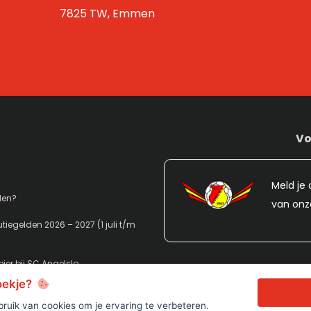
7825 TW, Emmen
Vo
Meld je 
den?
van onz
tiegelden 2026 – 2027 (1 juli t/m
ier bij SC Angelslo
koekje?
ruik van cookies om je ervaring te verbeteren.