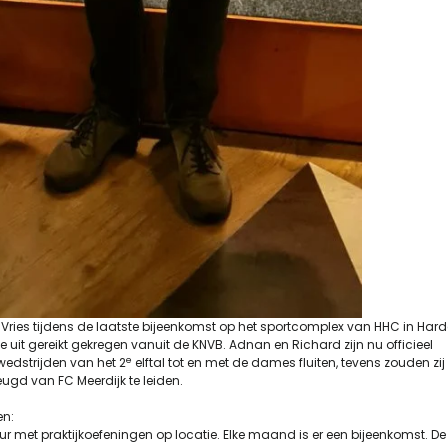
ries tijdens de laatste bijeenkomst op het sportcomplex van HHC in Har
 uit gereikt gekregen vanuit de KNVB. Adnan en Richard zijn nu officieel
e
edstrijden van het 2
elftal tot en met de dames fluiten, tevens zouden zij 
ugd van FC Meerdijk te leiden.
en:
ur met praktijkoefeningen op locatie. Elke maand is er een bijeenkomst. De