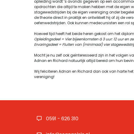
opleiding wordt ‘s avonds gegeven op een accommodat
opdrachten die altijd te maken hebben met de eigen wed
stagewedstrijden bij de eigen vereniging onder begelei
de theorie direct in praktijk en ontwikkelt hij of zij de 
oefenwedstrijden. Ook kunnen medecursisten een rol sp
Hoeveel tijd heeft het beide heren gekost om het diplom
Opleidingsdeel = Vier bijeenkomsten á 3 uur: 12 uur en ze
Ervaringsdeel = Fluiten van (minimaal) vier stagewedstrij
Mocht je nu zelf ook geïnteresseerd zijn in het volgen 
Adnan en Richard natuurlijk altijd bereid om hun bevin
Wij feliciteren Adnan en Richard dan ook van harte het 
vereniging!
0591 - 626 310