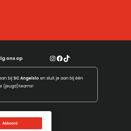
Instagram
Facebook
TikTok
lg ons op
aan bij
SC Angelslo
en sluit je aan bij één
e (jeugd)teams!
Akkoord