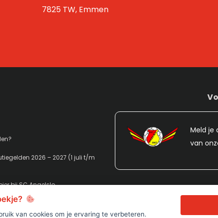
7825 TW, Emmen
Vo
Meld je 
den?
van onz
tiegelden 2026 – 2027 (1 juli t/m
ier bij SC Angelslo
koekje?
ruik van cookies om je ervaring te verbeteren.