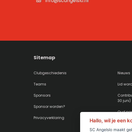
info@scangelslo.nl
Sitemap
Clubgeschiedenis
Nieuws
Teams
Lid wor
Sponsors
Contribu
30 juni)
Sponsor worden?
Oud pap
Privacyverklaring
Hallo, wil je een 
SC Angelslo maakt geb