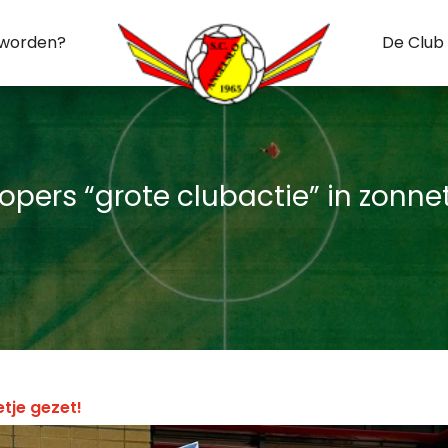
 worden?
De Club
opers “grote clubactie” in zonnet
tje gezet!