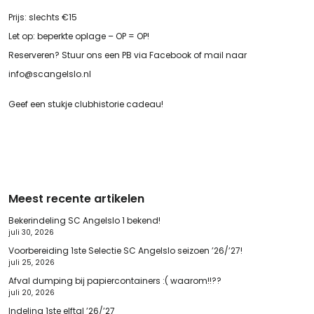
Prijs: slechts €15
Let op: beperkte oplage – OP = OP!
Reserveren? Stuur ons een PB via Facebook of mail naar
info@scangelslo.nl
Geef een stukje clubhistorie cadeau!
Meest recente artikelen
Bekerindeling SC Angelslo 1 bekend!
juli 30, 2026
Voorbereiding 1ste Selectie SC Angelslo seizoen ’26/’27!
juli 25, 2026
Afval dumping bij papiercontainers :( waarom!!??
juli 20, 2026
Indeling 1ste elftal ’26/’27