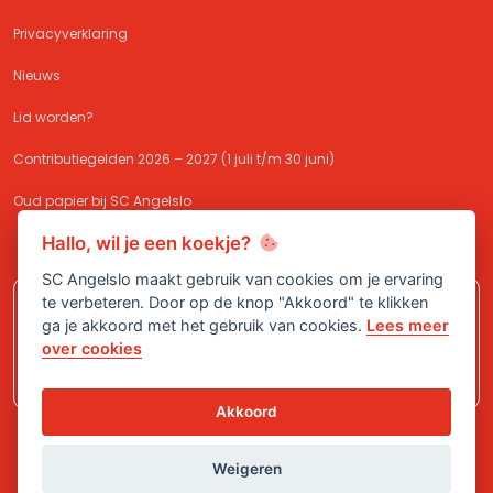
Privacyverklaring
Nieuws
Lid worden?
Contributiegelden 2026 – 2027 (1 juli t/m 30 juni)
Oud papier bij SC Angelslo
Hallo, wil je een koekje?
SC Angelslo maakt gebruik van cookies om je ervaring
te verbeteren. Door op de knop "Akkoord" te klikken
Meld je aan bij
SC Angelslo
en sluit je
ga je akkoord met het gebruik van cookies.
Lees meer
aan bij één van onze (jeugd)teams!
over cookies
Akkoord
Weigeren
© 2026 SC Angelslo
|
Ontwikkeld door
<
InDiv
>
Solutions B.V.