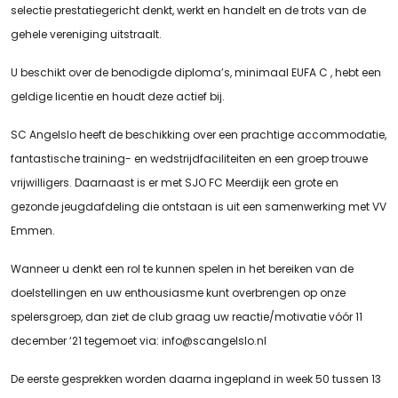
selectie prestatiegericht denkt, werkt en handelt en de trots van de
gehele vereniging uitstraalt.
U beschikt over de benodigde diploma’s, minimaal EUFA C , hebt een
geldige licentie en houdt deze actief bij.
SC Angelslo heeft de beschikking over een prachtige accommodatie,
fantastische training- en wedstrijdfaciliteiten en een groep trouwe
vrijwilligers. Daarnaast is er met SJO FC Meerdijk een grote en
gezonde jeugdafdeling die ontstaan is uit een samenwerking met VV
Emmen.
Wanneer u denkt een rol te kunnen spelen in het bereiken van de
doelstellingen en uw enthousiasme kunt overbrengen op onze
spelersgroep, dan ziet de club graag uw reactie/motivatie vóór 11
december ‘21 tegemoet via: info@scangelslo.nl
De eerste gesprekken worden daarna ingepland in week 50 tussen 13