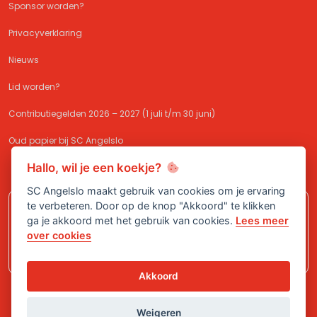
Sponsor worden?
Privacyverklaring
Nieuws
Lid worden?
Contributiegelden 2026 – 2027 (1 juli t/m 30 juni)
Oud papier bij SC Angelslo
Hallo, wil je een koekje?
SC Angelslo maakt gebruik van cookies om je ervaring
te verbeteren. Door op de knop "Akkoord" te klikken
Meld je aan bij
SC Angelslo
en sluit je
ga je akkoord met het gebruik van cookies.
Lees meer
aan bij één van onze (jeugd)teams!
over cookies
Akkoord
Weigeren
© 2026 SC Angelslo
|
Ontwikkeld door
<
InDiv
>
Solutions B.V.