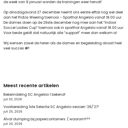
de week van 9 januari worden de trainingen weer hervat!
Op dinsdagavond 27 december neemt ons eerste elftal nog wel deel
aan het Protos Weering toernooi – Sporthal Angelslo vanaf 18.00 uur .
De dames doen op de 29ste december nog mee aan het “Indoor
Soccer Ladies Cup” toernooi ook in sporthal Angelslo vanaf 18.00 uur.
Voor beide geldt dat natuurlijk alle “support” meer dan welkom is!
Wij wensen zowel de heren als de dames en begeleiding alvast heel
veel succes ⚽️!!
Meest recente artikelen
Bekerindeling SC Angelslo 1 bekend!
juli 30, 2026
Voorbereiding 1ste Selectie SC Angelslo seizoen ’26/’27!
juli 25, 2026
Afval dumping bij papiercontainers :( waarom!!??
juli 20, 2026