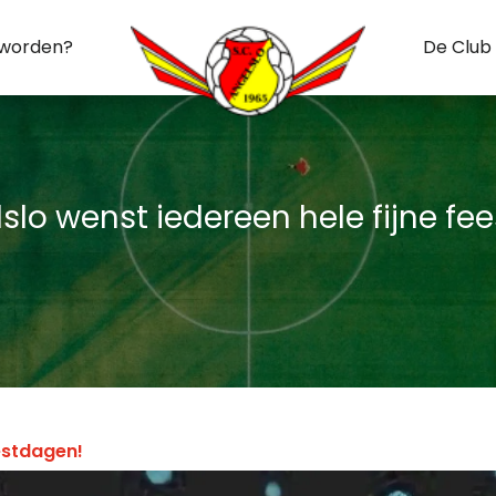
 worden?
De Club
slo wenst iedereen hele fijne fe
estdagen!