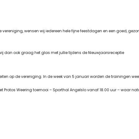
e vereniging, wensen wij iedereen hele fijne feestdagen en een goed, gezo
wij dan ook graag het glas met jullie tijdens de Nieuwjaarsreceptie
eiten op de vereniging. In de week van 5 januari worden de trainingen wee
t Protos Weering toernooi – Sporthal Angelslo vanaf 18.00 uur – waar natu