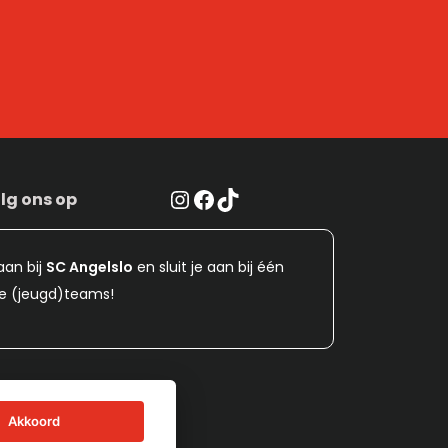
Instagram
Facebook
TikTok
lg ons op
aan bij
SC Angelslo
en sluit je aan bij één
e (jeugd)teams!
Akkoord