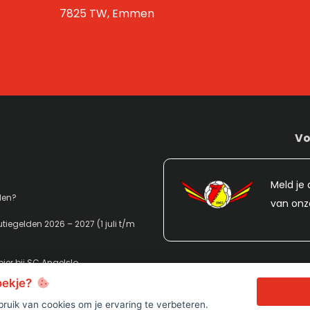
7825 TW, Emmen
Vo
Meld je 
den?
van onz
tiegelden 2026 – 2027 (1 juli t/m
ier bij SC Angelslo
koekje?
ruik van cookies om je ervaring te verbeteren.