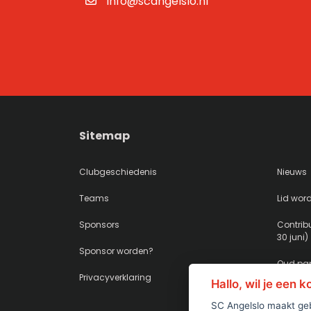
info@scangelslo.nl
Sitemap
Clubgeschiedenis
Nieuws
Teams
Lid wor
Sponsors
Contribu
30 juni)
Sponsor worden?
Oud pap
Privacyverklaring
Hallo, wil je een 
SC Angelslo maakt geb