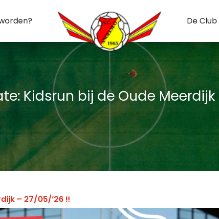
 worden?
De Club
e: Kidsrun bij de Oude Meerdijk –
ijk – 27/05/’26 !!