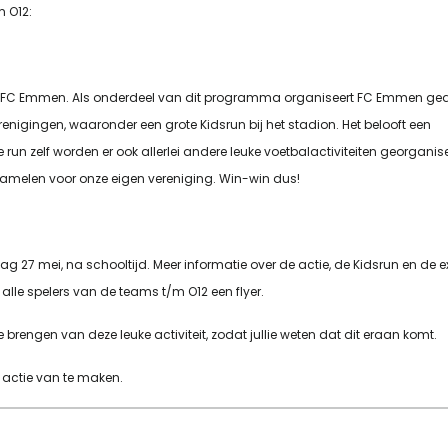
m O12:
an FC Emmen. Als onderdeel van dit programma organiseert FC Emmen ge
erenigingen, waaronder een grote Kidsrun bij het stadion. Het belooft een
run zelf worden er ook allerlei andere leuke voetbalactiviteiten georganis
zamelen voor onze eigen vereniging. Win-win dus!
7 mei, na schooltijd. Meer informatie over de actie, de Kidsrun en de 
n alle spelers van de teams t/m O12 een flyer.
rengen van deze leuke activiteit, zodat jullie weten dat dit eraan komt.
e actie van te maken.