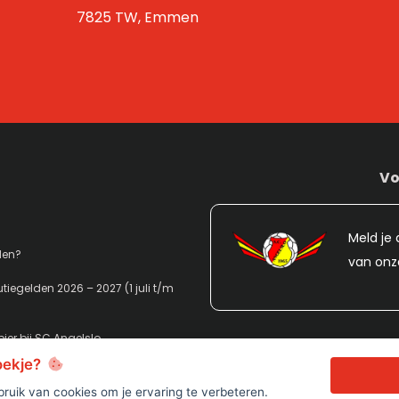
7825 TW, Emmen
Vo
Meld je 
den?
van onz
tiegelden 2026 – 2027 (1 juli t/m
ier bij SC Angelslo
koekje?
ruik van cookies om je ervaring te verbeteren.