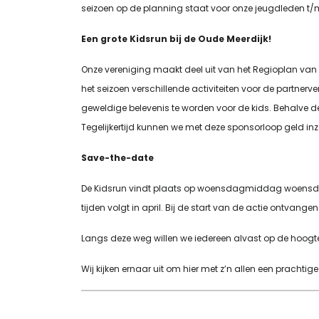
seizoen op de planning staat voor onze jeugdleden t/
Een grote Kidsrun bij de Oude Meerdijk!
Onze vereniging maakt deel uit van het Regioplan v
het seizoen verschillende activiteiten voor de partnerv
geweldige belevenis te worden voor de kids. Behalve de 
Tegelijkertijd kunnen we met deze sponsorloop geld in
Save-the-date
De Kidsrun vindt plaats op woensdagmiddag woensdag 2
tijden volgt in april. Bij de start van de actie ontvange
Langs deze weg willen we iedereen alvast op de hoogte b
Wij kijken ernaar uit om hier met z’n allen een prachtig