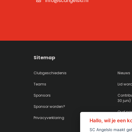
info@scangelslo.nl
Sitemap
Clubgeschiedenis
Nieuws
Teams
Lid wor
Sponsors
Contribu
30 juni)
Sponsor worden?
Oud pap
Privacyverklaring
Hallo, wil je een 
SC Angelslo maakt geb