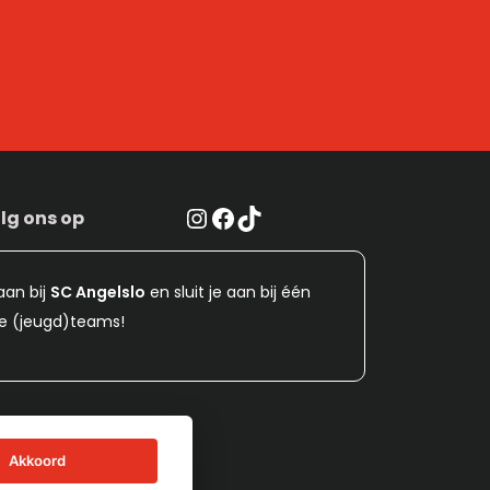
Instagram
Facebook
TikTok
lg ons op
aan bij
SC Angelslo
en sluit je aan bij één
e (jeugd)teams!
Akkoord