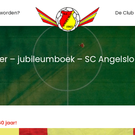
 worden?
De Club
r – jubileumboek – SC Angelslo 
0 jaar!