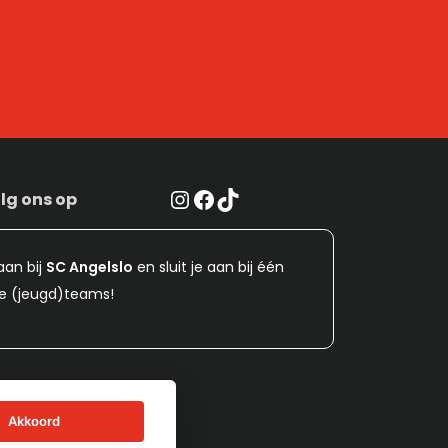
Instagram
Facebook
TikTok
lg ons op
aan bij
SC Angelslo
en sluit je aan bij één
e (jeugd)teams!
Akkoord