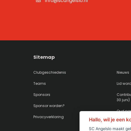
info@scangelslo.nl
Sitemap
Clubgeschiedenis
Nieuws
Teams
Lid wor
Sponsors
Contribu
30 juni)
Sponsor worden?
Oud pap
Privacyverklaring
Hallo, wil je een 
SC Angelslo maakt geb