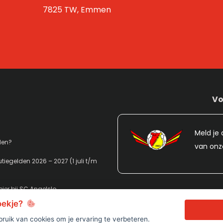
7825 TW, Emmen
Vo
Meld je 
den?
van onz
tiegelden 2026 – 2027 (1 juli t/m
ier bij SC Angelslo
koekje?
ruik van cookies om je ervaring te verbeteren.