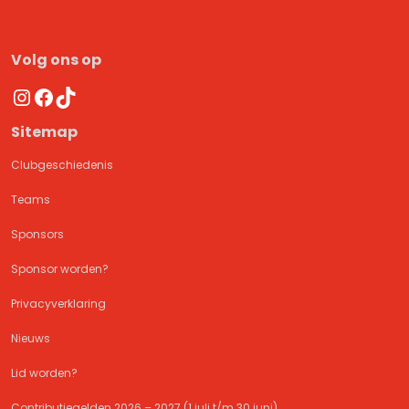
Volg ons op
Instagram
Facebook
TikTok
Sitemap
Clubgeschiedenis
Teams
Sponsors
Sponsor worden?
Privacyverklaring
Nieuws
Lid worden?
Contributiegelden 2026 – 2027 (1 juli t/m 30 juni)