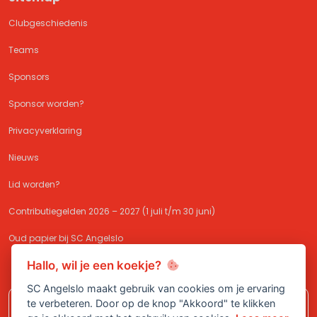
Clubgeschiedenis
Teams
Sponsors
Sponsor worden?
Privacyverklaring
Nieuws
Lid worden?
Contributiegelden 2026 – 2027 (1 juli t/m 30 juni)
Oud papier bij SC Angelslo
Hallo, wil je een koekje?
SC Angelslo maakt gebruik van cookies om je ervaring
te verbeteren. Door op de knop "Akkoord" te klikken
Meld je aan bij
SC Angelslo
en sluit je