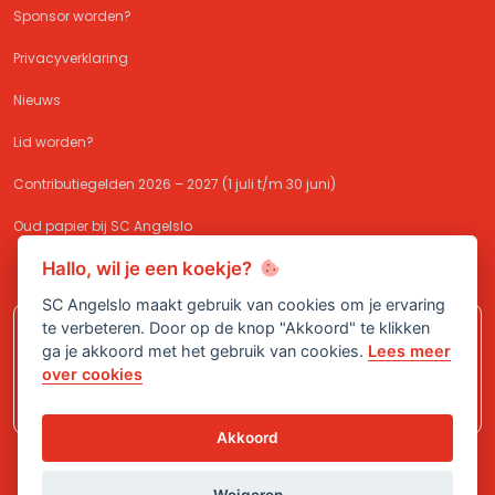
Sponsor worden?
Privacyverklaring
Nieuws
Lid worden?
Contributiegelden 2026 – 2027 (1 juli t/m 30 juni)
Oud papier bij SC Angelslo
Hallo, wil je een koekje?
SC Angelslo maakt gebruik van cookies om je ervaring
te verbeteren. Door op de knop "Akkoord" te klikken
Meld je aan bij
SC Angelslo
en sluit je
ga je akkoord met het gebruik van cookies.
Lees meer
aan bij één van onze (jeugd)teams!
over cookies
Akkoord