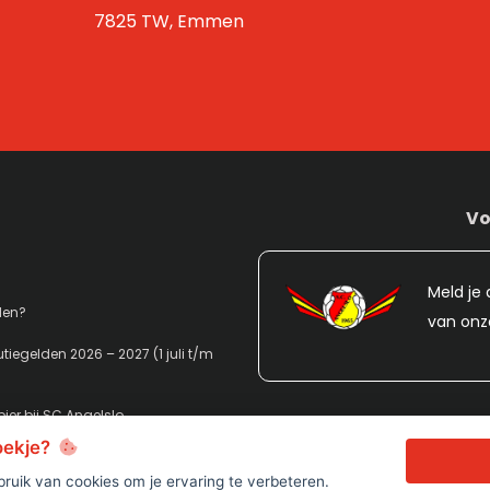
7825 TW, Emmen
Vo
Meld je 
den?
van onz
tiegelden 2026 – 2027 (1 juli t/m
ier bij SC Angelslo
koekje?
ruik van cookies om je ervaring te verbeteren.