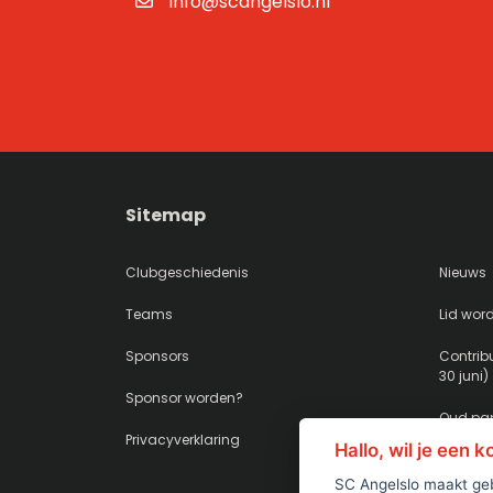
info@scangelslo.nl
Sitemap
Clubgeschiedenis
Nieuws
Teams
Lid wor
Sponsors
Contribu
30 juni)
Sponsor worden?
Oud pap
Privacyverklaring
Hallo, wil je een 
SC Angelslo maakt geb