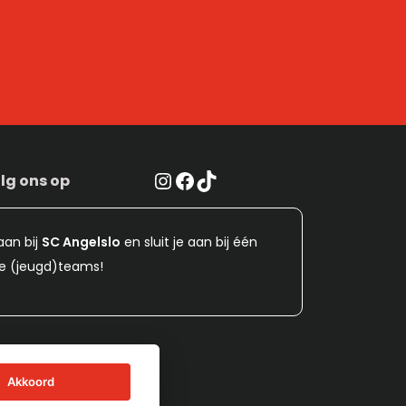
Instagram
Facebook
TikTok
lg ons op
aan bij
SC Angelslo
en sluit je aan bij één
e (jeugd)teams!
Akkoord