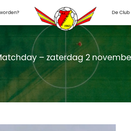
 worden?
De Club
atchday – zaterdag 2 novembe