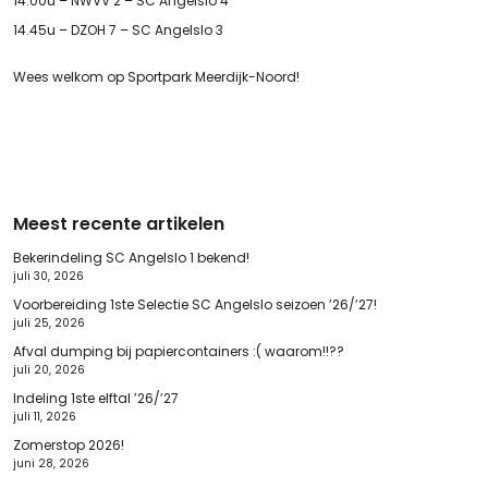
14.00u – NWVV 2 – SC Angelslo 4
14.45u – DZOH 7 – SC Angelslo 3
Wees welkom op Sportpark Meerdijk-Noord!
Meest recente artikelen
Bekerindeling SC Angelslo 1 bekend!
juli 30, 2026
Voorbereiding 1ste Selectie SC Angelslo seizoen ’26/’27!
juli 25, 2026
Afval dumping bij papiercontainers :( waarom!!??
juli 20, 2026
Indeling 1ste elftal ’26/’27
juli 11, 2026
Zomerstop 2026!
juni 28, 2026