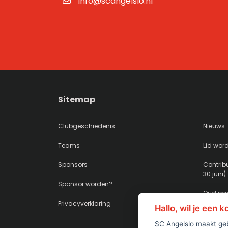
info@scangelslo.nl
Sitemap
Clubgeschiedenis
Nieuws
Teams
Lid wor
Sponsors
Contribu
30 juni)
Sponsor worden?
Oud pap
Privacyverklaring
Hallo, wil je een 
SC Angelslo maakt geb