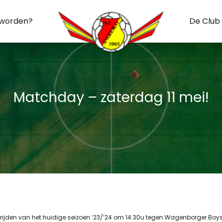
 worden?
De Club
Matchday – zaterdag 11 mei!
dstrijden van het huidige seizoen ’23/’24 om 14.30u tegen Wagenborger Boys