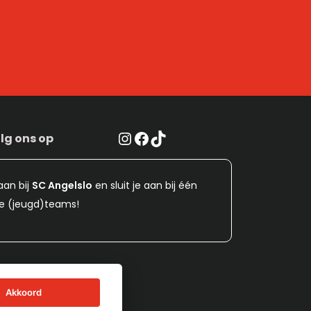
Instagram
Facebook
TikTok
lg ons op
aan bij
SC Angelslo
en sluit je aan bij één
e (jeugd)teams!
Akkoord