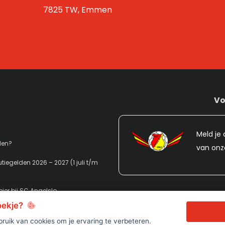
7825 TW, Emmen
Vo
Meld je 
den?
van onz
tiegelden 2026 – 2027 (1 juli t/m
ier bij SC Angelslo
koekje?
ruik van cookies om je ervaring te verbeteren.