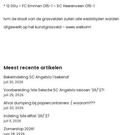
* 12.00u – FC Emmen O15-1 – SC Heerenveen O15-1
Ivm de staat van de grasvelden zullen alle wedstrijden worden
afgewerkt op het kunstgrasveld – wees welkom!
Meest recente artikelen
Bekerindeling SC Angelslo 1 bekend!
juli 30, 2026
Voorbereiding 1ste Selectie SC Angelslo seizoen ’26/’27!
juli 25, 2026
Afval dumping bij papiercontainers :( waarom!!??
juli 20, 2026
Indeling 1ste elftal ’26/’27
juli 11, 2026
Zomerstop 2026!
juni 28, 2026