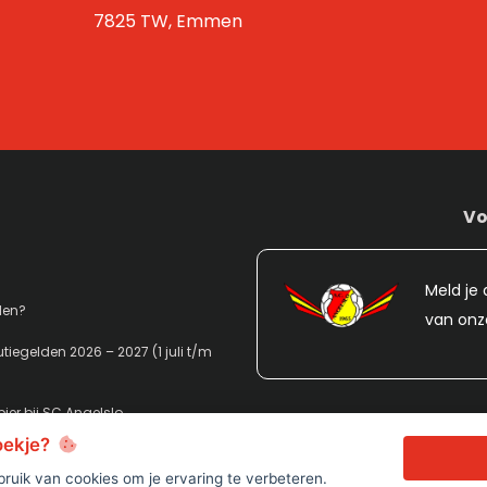
7825 TW, Emmen
Vo
Meld je 
den?
van onz
tiegelden 2026 – 2027 (1 juli t/m
ier bij SC Angelslo
koekje?
ruik van cookies om je ervaring te verbeteren.