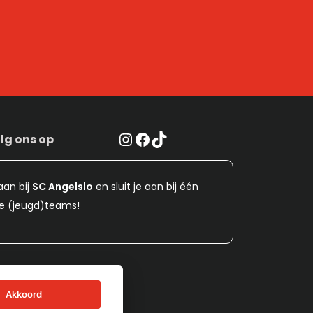
Instagram
Facebook
TikTok
lg ons op
aan bij
SC Angelslo
en sluit je aan bij één
e (jeugd)teams!
Akkoord