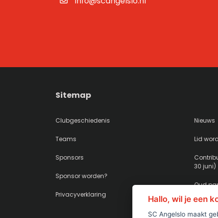
info@scangelslo.nl
Sitemap
Clubgeschiedenis
Nieuws
Teams
Lid wor
Sponsors
Contribu
30 juni)
Sponsor worden?
Oud pap
Privacyverklaring
Hallo, wil je een 
SC Angelslo maakt geb