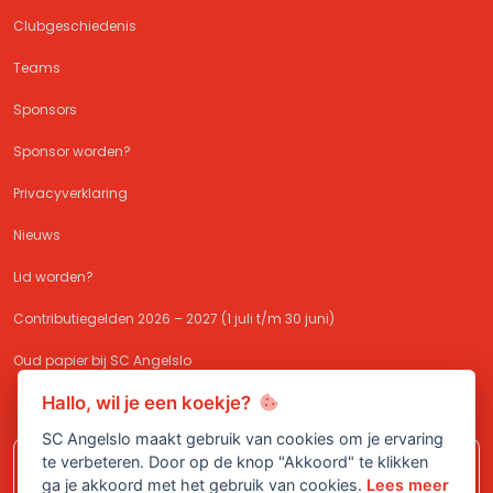
Clubgeschiedenis
Teams
Sponsors
Sponsor worden?
Privacyverklaring
Nieuws
Lid worden?
Contributiegelden 2026 – 2027 (1 juli t/m 30 juni)
Oud papier bij SC Angelslo
Hallo, wil je een koekje?
SC Angelslo maakt gebruik van cookies om je ervaring
te verbeteren. Door op de knop "Akkoord" te klikken
Meld je aan bij
SC Angelslo
en sluit je
ga je akkoord met het gebruik van cookies.
Lees meer