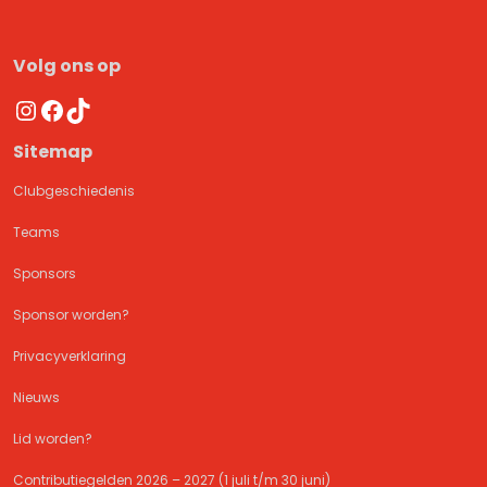
Volg ons op
Instagram
Facebook
TikTok
Sitemap
Clubgeschiedenis
Teams
Sponsors
Sponsor worden?
Privacyverklaring
Nieuws
Lid worden?
Contributiegelden 2026 – 2027 (1 juli t/m 30 juni)