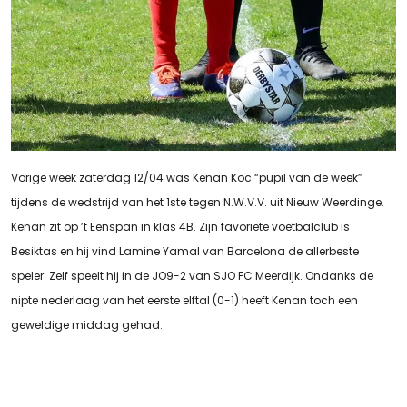
Vorige week zaterdag 12/04 was Kenan Koc “pupil van de week”
tijdens de wedstrijd van het 1ste tegen N.W.V.V. uit Nieuw Weerdinge.
Kenan zit op ’t Eenspan in klas 4B. Zijn favoriete voetbalclub is
Besiktas en hij vind Lamine Yamal van Barcelona de allerbeste
speler. Zelf speelt hij in de JO9-2 van SJO FC Meerdijk. Ondanks de
nipte nederlaag van het eerste elftal (0-1) heeft Kenan toch een
geweldige middag gehad.