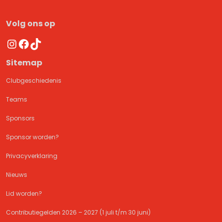
Volg ons op
Instagram
Facebook
TikTok
Sitemap
Clubgeschiedenis
Teams
Sponsors
Sponsor worden?
Privacyverklaring
Nieuws
Lid worden?
Contributiegelden 2026 – 2027 (1 juli t/m 30 juni)