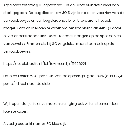
Afgelopen zaterdag 18 september jl. is de Grote clubactie weer van
start gegaan. De jeugdleden t/m JO15 zijn bijna allen voorzien van de
verkoopboekjes en een begeleidende brief. Uiteraard is het ook
mogelijk om online loten te kopen via het scannen van een QR code
of via onderstaande link. Deze QR codes hangen op de sportparken
van zowel vv Emmen als bij SC Angelslo, maar staan ook op de
verkoopboekjes.
https://lot.clubactie.nl/lot/fc-meerdijk/11626221
De loten kosten € 3,- per stuk. Van de opbrengst gaat 80% (dus € 2,40
per lot) direct naar de club.
Wij hopen dat jullie onze mooie vereniging ook willen steunen door
loten te kopen.
Alvastg bedankt names FC Meerdijk