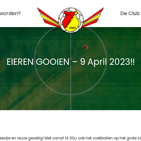
 worden?
De Club
EIEREN GOOIEN – 9 April 2023!!
estje en reuze gezellig! Met vanaf 14.30u ook het voetballen op het grote 