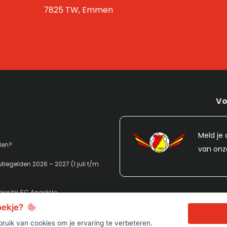
7825 TW, Emmen
Vo
Meld je 
den?
van onz
tiegelden 2026 – 2027 (1 juli t/m
ier bij SC Angelslo
koekje?
ruik van cookies om je ervaring te verbeteren.