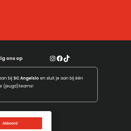
Instagram
Facebook
TikTok
lg ons op
aan bij
SC Angelslo
en sluit je aan bij één
e (jeugd)teams!
Akkoord