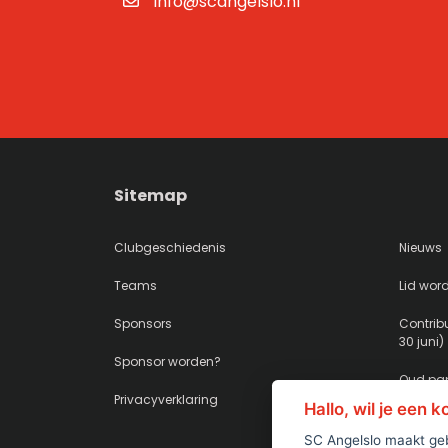
info@scangelslo.nl
Sitemap
Clubgeschiedenis
Nieuws
Teams
Lid wor
Sponsors
Contribu
30 juni)
Sponsor worden?
Oud pap
Privacyverklaring
Hallo, wil je een 
SC Angelslo maakt geb