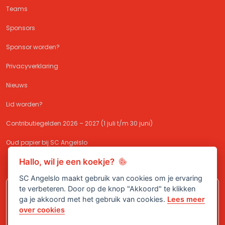
Teams
Sponsors
Sponsor worden?
Privacyverklaring
Nieuws
Lid worden?
Contributiegelden 2026 – 2027 (1 juli t/m 30 juni)
Oud papier bij SC Angelslo
Hallo, wil je een koekje?
SC Angelslo maakt gebruik van cookies om je ervaring
te verbeteren. Door op de knop "Akkoord" te klikken
Meld je aan bij
SC Angelslo
en sluit je
ga je akkoord met het gebruik van cookies.
Lees meer
aan bij één van onze (jeugd)teams!
over cookies