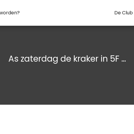
 worden?
De Club
As zaterdag de kraker in 5F …