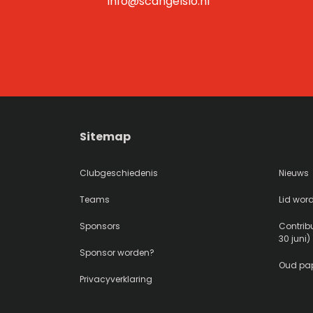
info@scangelslo.nl
Sitemap
Clubgeschiedenis
Nieuws
Teams
Lid wor
Sponsors
Contribu
30 juni)
Sponsor worden?
Oud pap
Privacyverklaring