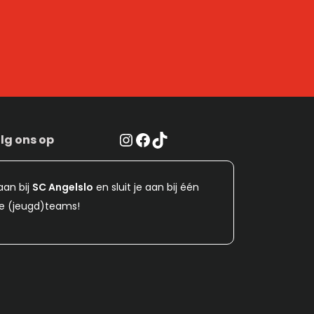
Instagram
Facebook
TikTok
lg ons op
aan bij
SC Angelslo
en sluit je aan bij één
e (jeugd)teams!