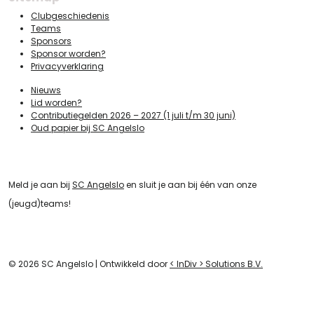
Clubgeschiedenis
Teams
Sponsors
Sponsor worden?
Privacyverklaring
Nieuws
Lid worden?
Contributiegelden 2026 – 2027 (1 juli t/m 30 juni)
Oud papier bij SC Angelslo
Meld je aan bij
SC Angelslo
en sluit je aan bij één van onze
(jeugd)teams!
© 2026 SC Angelslo
|
Ontwikkeld door
<
InDiv
>
Solutions B.V.