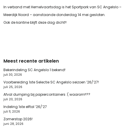
In verband met Hemelvaartsdag is het Sportpark van SC Angelslo –
Meerdijk Noord – aanstaande donderdag 14 mei gesloten.
Ook de kantine blijft deze dag dicht!!
Meest recente artikelen
Bekerindeling SC Angelslo 1 bekend!
juli 30, 2026
Voorbereiding 1ste Selectie SC Angelslo seizoen ’26/’27!
juli 25, 2026
Afval dumping bij papiercontainers :( waarom!!??
juli 20, 2026
Indeling 1ste elftal ’26/’27
juli 11, 2026
Zomerstop 2026!
juni 28, 2026