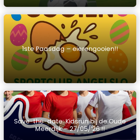
1ste Paasdag – eierengooien!!
Save-the-date: Kidsrun bij de Oude
Meerdijk – 27/05/’26 !!