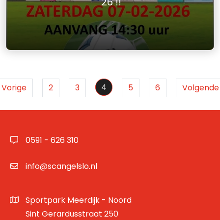
’26 !!
4
Vorige
2
3
5
6
Volgende
0591 - 626 310
info@scangelslo.nl
Sportpark Meerdijk - Noord
Sint Gerardusstraat 250