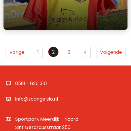
2
Vorige
1
3
4
Volgende
0591 - 626 310
info@scangelslo.nl
Sportpark Meerdijk - Noord
Sint Gerardusstraat 250