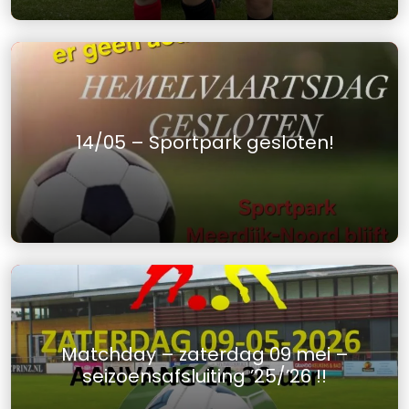
14/05 – Sportpark gesloten!
Matchday – zaterdag 09 mei –
seizoensafsluiting ’25/’26 !!