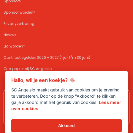
Sponsors
Sponsor worden?
Privacyverklaring
Nieuws
Lid worden?
Contributiegelden 2026 – 2027 (1 juli t/m 30 juni)
Oud papier bij SC Angelslo
Hallo, wil je een koekje?
SC Angelslo maakt gebruik van cookies om je ervaring
te verbeteren. Door op de knop "Akkoord" te klikken
Meld je aan bij
SC Angelslo
en sluit je
ga je akkoord met het gebruik van cookies.
Lees meer
aan bij één van onze (jeugd)teams!
over cookies
Akkoord