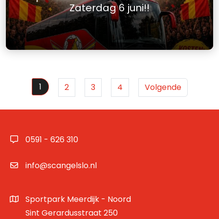
Zaterdag 6 juni!!
1
2
3
4
Volgende
0591 - 626 310
info@scangelslo.nl
Sportpark Meerdijk - Noord
Sint Gerardusstraat 250