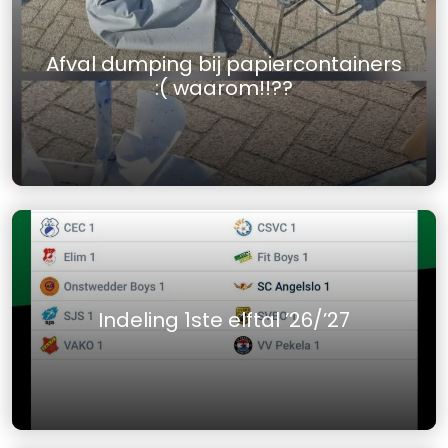
Afval dumping bij papiercontainers
:( waarom!!??
Indeling 1ste elftal ’26/’27