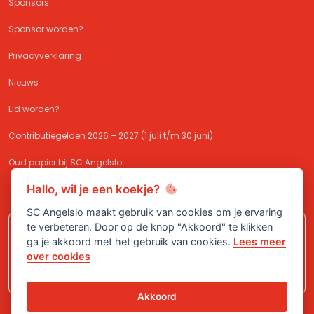
Sponsors
Sponsor worden?
Privacyverklaring
Nieuws
Lid worden?
Contributiegelden 2026 – 2027 (1 juli t/m 30 juni)
Oud papier bij SC Angelslo
Hallo, wil je een koekje?
SC Angelslo maakt gebruik van cookies om je ervaring
te verbeteren. Door op de knop "Akkoord" te klikken
Meld je aan bij
SC Angelslo
en sluit je
ga je akkoord met het gebruik van cookies.
Lees meer
aan bij één van onze (jeugd)teams!
over cookies
Akkoord