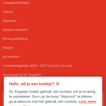
Clubgeschiedenis
Teams
Sponsors
Sponsor worden?
Privacyverklaring
Nieuws
Lid worden?
Contributiegelden 2026 – 2027 (1 juli t/m 30 juni)
Oud papier bij SC Angelslo
Hallo, wil je een koekje?
SC Angelslo maakt gebruik van cookies om je ervaring
te verbeteren. Door op de knop "Akkoord" te klikken
Meld je aan bij
SC Angelslo
en sluit je
ga je akkoord met het gebruik van cookies.
Lees meer