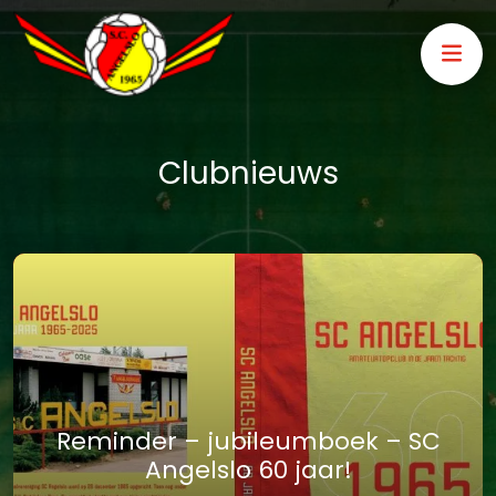
Clubnieuws
Reminder – jubileumboek – SC
Angelslo 60 jaar!